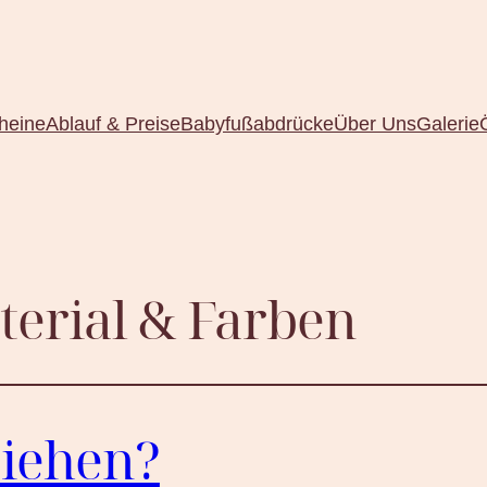
heine
Ablauf & Preise
Babyfußabdrücke
Über Uns
Galerie
erial & Farben
ziehen?