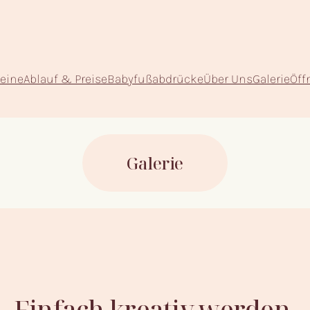
eine
Ablauf & Preise
Babyfußabdrücke
Über Uns
Galerie
Öff
Galerie
Einfach kreativ werden.