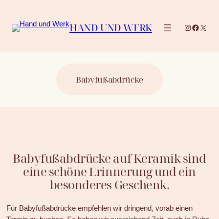
Zum
Inhalt
HAND UND WERK
Instagram
Facebo
X
springen
Babyfußabdrücke
Babyfußabdrücke auf Keramik sind
eine schöne Erinnerung und ein
besonderes Geschenk.
Für Babyfußabdrücke empfehlen wir dringend, vorab einen